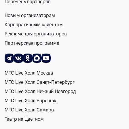
Перечень партнёров
Новым организаторам
Поиск
Помощь
Корзина
Войти
Фестиваль «АртМиграция-детям»
События 
Корпоративным клиентам
0 событий
Реклама для организаторов
Спектакли
Концерты
Детям
Классика
Подарочная карта
Мюзи
Партнёрская программа
Сортировка
Площадка
2 фильтра
МТС Live Холл Москва
МТС Live Холл Санкт-Петербург
Поиск
МТС Live Холл Нижний Новгород
МТС Live Холл Воронеж
К сожалению, мы ничего не нашли
МТС Live Холл Самара
Попробуйте изменить ваш запрос
Театр на Цветном