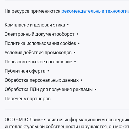
На ресурсе применяются
рекомендательные технологи
Комплаенс и деловая этика
•
Электронный документооборот
•
Фестивали – это уникальные события, которые притягив
Политика использования cookies
•
Традиционно фестивали считаются музыкальными, на ко
Условия действия промокодов
•
творчества, театральные, фестивали молодежи, детски
Пользовательское соглашение
•
На сайте Ticketland.ru Вы как раз сможете найти билет
позволит быстро подобрать интересующее Вас мероприят
Публичная оферта
•
Обработка персональных данных
•
Обработка ПДн для получения рекламы
•
Перечень партнёров
ООО «МТС Лайв» является информационным посредником.
интеллектуальной собственности нарушаются, он может н