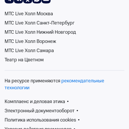
МТС Live Холл Москва
Поиск
Помощь
Корзина
Войти
Summer Sound
МТС Live Холл Санкт-Петербург
События на карте
0 событий
МТС Live Холл Нижний Новгород
Спектакли
Концерты
Детям
Классика
Подарочная карта
Мюзи
МТС Live Холл Воронеж
МТС Live Холл Самара
Театр на Цветном
Сортировка
Площадка
2 фильтра
На ресурсе применяются
рекомендательные
Поиск
технологии
Комплаенс и деловая этика
•
К сожалению, мы ничего не нашли
Электронный документооборот
•
Попробуйте изменить ваш запрос
Политика использования cookies
•