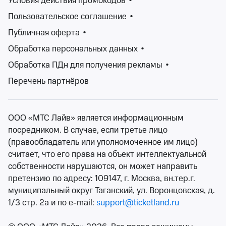
Условия действия промокодов
•
Изменить фильтры
Пользовательское соглашение
•
Публичная оферта
•
Сбросить фильтры
Обработка персональных данных
•
Обработка ПДн для получения рекламы
•
Фестивали – это уникальные события, которые
Перечень партнёров
притягивают множество посетителей. Они могут
проводится как в закрытых помещениях, так и на
открытом воздухе. Традиционно фестивали
ООО «МТС Лайв» является информационным
считаются музыкальными, на которых выступают
посредником. В случае, если третье лицо
творческие группы, однако сейчас на выбор зрителю
(правообладатель или уполномоченное им лицо)
предлагаются фестивали искусств, кино, творчества,
считает, что его права на объект интеллектуальной
театральные, фестивали молодежи, детские и
собственности нарушаются, он может направить
множество других.
претензию по адресу: 109147, г. Москва, вн.тер.г.
На сайте Ticketland.ru Вы как раз сможете найти
муниципальный округ Таганский, ул. Воронцовская, д.
билеты на театральные, музыкальные, детские, open-
1/3 стр. 2а и по e-mail:
support@ticketland.ru
air и многие другие фестивали. Удобная афиша
фестивалей позволит быстро подобрать